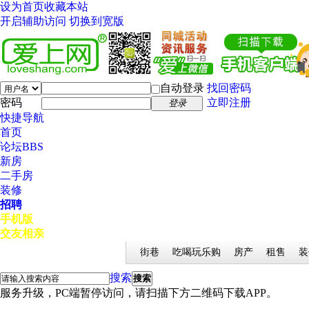
设为首页
收藏本站
开启辅助访问
切换到宽版
自动登录
找回密码
密码
立即注册
登录
快捷导航
首页
论坛
BBS
新房
二手房
装修
招聘
手机版
交友相亲
街巷
吃喝玩乐购
房产
租售
装
搜索
搜索
服务升级，PC端暂停访问，请扫描下方二维码下载APP。