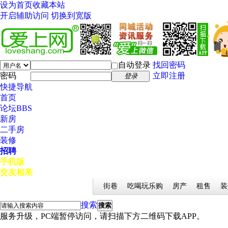
设为首页
收藏本站
开启辅助访问
切换到宽版
自动登录
找回密码
密码
立即注册
登录
快捷导航
首页
论坛
BBS
新房
二手房
装修
招聘
手机版
交友相亲
街巷
吃喝玩乐购
房产
租售
装
搜索
搜索
服务升级，PC端暂停访问，请扫描下方二维码下载APP。