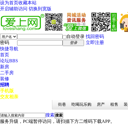
设为首页
收藏本站
开启辅助访问
切换到宽版
自动登录
找回密码
密码
立即注册
登录
快捷导航
首页
论坛
BBS
新房
二手房
装修
招聘
手机版
交友相亲
街巷
吃喝玩乐购
房产
租售
装
搜索
搜索
服务升级，PC端暂停访问，请扫描下方二维码下载APP。