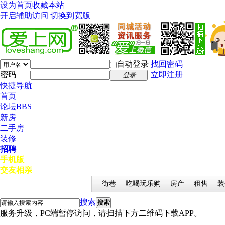
设为首页
收藏本站
开启辅助访问
切换到宽版
自动登录
找回密码
密码
立即注册
登录
快捷导航
首页
论坛
BBS
新房
二手房
装修
招聘
手机版
交友相亲
街巷
吃喝玩乐购
房产
租售
装
搜索
搜索
服务升级，PC端暂停访问，请扫描下方二维码下载APP。