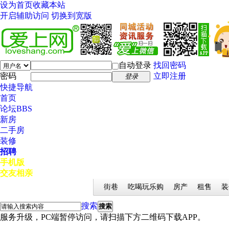
设为首页
收藏本站
开启辅助访问
切换到宽版
自动登录
找回密码
密码
立即注册
登录
快捷导航
首页
论坛
BBS
新房
二手房
装修
招聘
手机版
交友相亲
街巷
吃喝玩乐购
房产
租售
装
搜索
搜索
服务升级，PC端暂停访问，请扫描下方二维码下载APP。