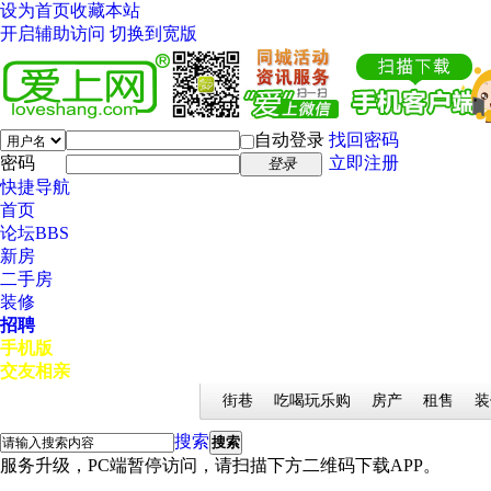
设为首页
收藏本站
开启辅助访问
切换到宽版
自动登录
找回密码
密码
立即注册
登录
快捷导航
首页
论坛
BBS
新房
二手房
装修
招聘
手机版
交友相亲
街巷
吃喝玩乐购
房产
租售
装
搜索
搜索
服务升级，PC端暂停访问，请扫描下方二维码下载APP。