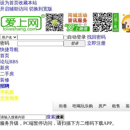
设为首页
收藏本站
开启辅助访问
切换到宽版
自动登录
找回密码
密码
立即注册
登录
快捷导航
首页
论坛
BBS
新房
二手房
装修
招聘
手机版
交友相亲
街巷
吃喝玩乐购
房产
租售
装
搜索
搜索
服务升级，PC端暂停访问，请扫描下方二维码下载APP。